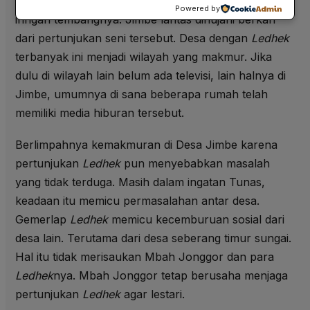
Saat itulah Jimbe mulai lekat dengan
Ledhek
dan
Powered by
iringan tembangnya. Jimbe lantas dihujani berkah
dari pertunjukan seni tersebut. Desa dengan
Ledhek
terbanyak ini menjadi wilayah yang makmur. Jika
dulu di wilayah lain belum ada televisi, lain halnya di
Jimbe, umumnya di sana beberapa rumah telah
memiliki media hiburan tersebut.
Berlimpahnya kemakmuran di Desa Jimbe karena
pertunjukan
Ledhek
pun menyebabkan masalah
yang tidak terduga. Masih dalam ingatan Tunas,
keadaan itu memicu permasalahan antar desa.
Gemerlap
Ledhek
memicu kecemburuan sosial dari
desa lain. Terutama dari desa seberang timur sungai.
Hal itu tidak merisaukan Mbah Jonggor dan para
Ledhek
nya. Mbah Jonggor tetap berusaha menjaga
pertunjukan
Ledhek
agar lestari.