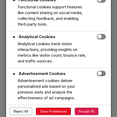
►
tujuh hari wafatnya. Mendiang Mbah Jonggor
Functional cookies support features
memang merupakan tokoh kunci di balik kesuksesan
like content sharing on social media,
Ledhek
Jimbe. Di tangannya pada tahun 70-an
collecting feedback, and enabling
Jimbe menjadi pusat
Ledhek
di wilayah Mataraman.
third-party tools.
Jimbe pada saat itu memiliki hampir 80an
Ledhek
yang selalu siap hadir di panggung pentas.
Analytical Cookies
►
Analytical cookies track visitor
Mbah Jonggor jugalah orang pertama yang memiliki
interactions, providing insights on
metrics like visitor count, bounce rate,
inisiatif membuka sekolah
Ledhek
di Jimbe. Pada
and traffic sources.
saat itu, ia melihat di Desa Jimbe banyak sekali
perempuan namun kebanyakan mereka hanya
Advertisement Cookies
►
berpangku tangan menunggu nasib. Karena
Advertisement cookies deliver
memang tidak banyak juga perempuan yang
personalized ads based on your
mengenyam pendidikan. Sesaat setelah sekolah
previous visits and analyze the
effectiveness of ad campaigns.
Ledhek
didirikan, empat kelas diperuntukkan untuk
menampung para calon
Ledhek
.
Reject All
Save Preferences
Accept All